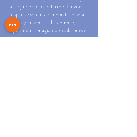
no deja de sorprenderme. La veo
despertarse cada día con la misma
ilusión y la sonrisa de siempre,
esperando la magia que cada nuevo
amanecer impregna su existencia.
Parece una niña de 7 años que espera
exprimir al máximo las bendiciones de
cada día y que al dormirse se acobija
inmensamente agradecida
por lo
vivido y por lo que está por venir...