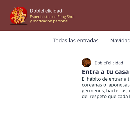
DobleFelicidad
Especialistas en Feng Shui
y motivación personal
Todas las entradas
Navida
DobleFelicidad
Feng Shui | Curso
Ritu
Entra a tu casa
El hábito de entrar a 
coreanas o japonesas) 
gérmenes, bacterias, 
del respeto que cada 