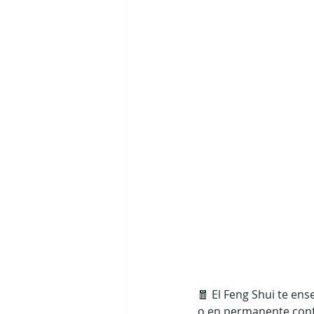
🧧 El Feng Shui te en
o en permanente confl