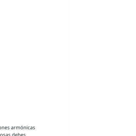
iones armónicas 
cosas debes 