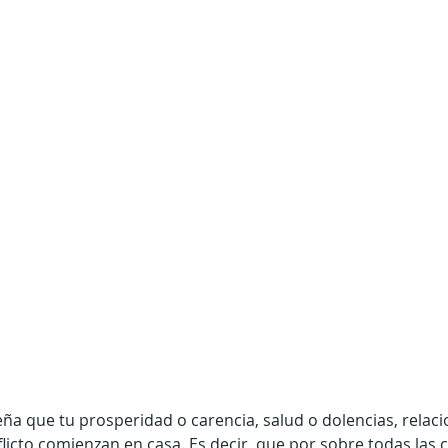
seña que tu prosperidad o carencia, salud o dolencias, relac
icto comienzan en casa. Es decir, que por sobre todas las 