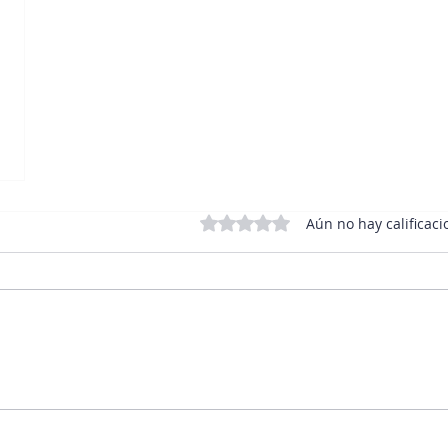
Obtuvo 0 de 5 estrellas.
Aún no hay calificaci