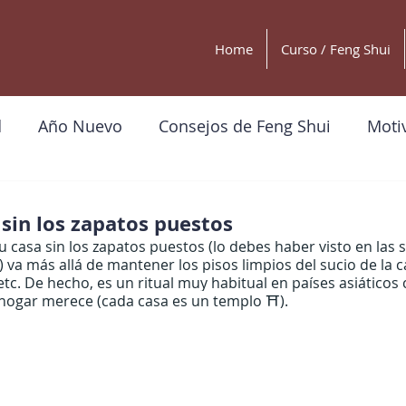
Home
Curso / Feng Shui
d
Año Nuevo
Consejos de Feng Shui
Motiv
ales
Ejercicios para tu bienestar
 sin los zapatos puestos
tu casa sin los zapatos puestos (lo debes haber visto en las s
va más allá de mantener los pisos limpios del sucio de la cal
etc. De hecho, es un ritual muy habitual en países asiático
hogar merece (cada casa es un templo ⛩️).