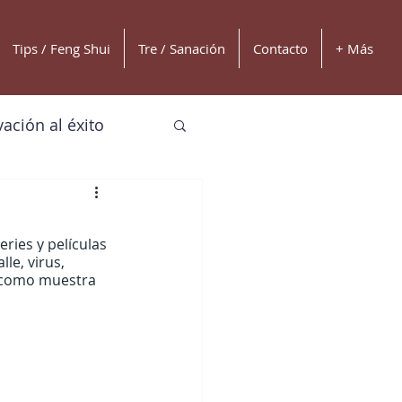
Tips / Feng Shui
Tre / Sanación
Contacto
+ Más
ación al éxito
eries y películas 
le, virus, 
s como muestra 