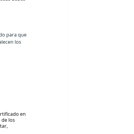
do para que 
alecen los 
rtificado en 
 de los 
ar, 