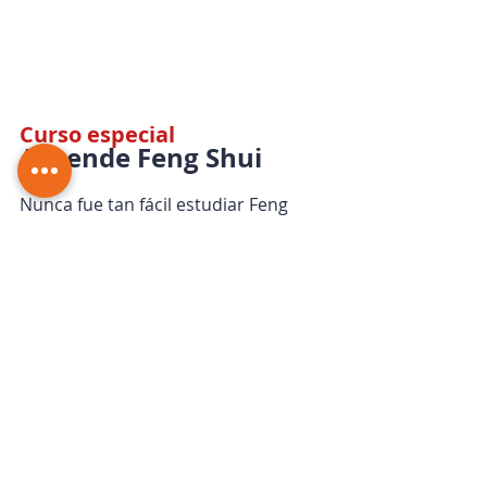
Curso especial
Aprende Feng Shui
Nunca fue tan fácil estudiar Feng 
Shui al más alto nivel, aprender 
cómo mejorar tu realidad actual 
(salud, relaciones, negocios...) y 
ayudar a otras personas con tus 
nuevas habilidades.
Inicio: 
HOY MISMO
Modalidad: 
Curso Online
Duración:
 2 meses
Certificación Internacional
> 
Clic aquí / Más información
Feng Shui