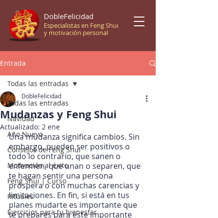
DobleFelicidad
Especialistas en Feng Shui
y motivación personal
Entrada
Todas las entradas
DobleFelicidad
Todas las entradas
Mudanzas y Feng Shui
Navidad
Actualizado:
2 ene
Año Nuevo
Una mudanza significa cambios. Sin 
embargo, pueden ser positivos o 
Consejos de Feng Shui
todo lo contrario, que sanen o 
Motivación al éxito
enfermen, que unan o separen, que 
te hagan sentir una persona 
Feng Shui | Curso
próspera o con muchas carencias y 
limitaciones. En fin, si está en tus 
Rituales
planes mudarte es importante que 
Ejercicios para tu bienestar
te prepares para este importante 